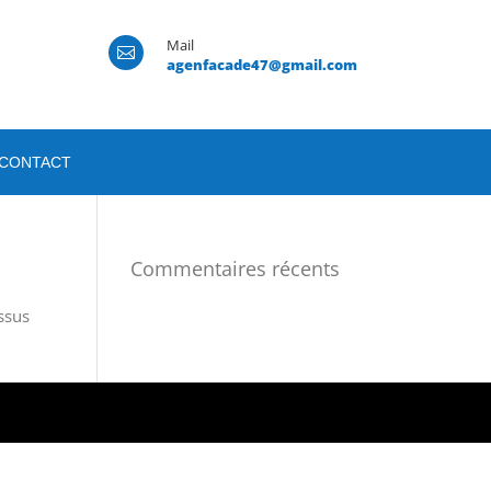
Mail

1
agenfacade47@gmail.com
CONTACT
Commentaires récents
ssus