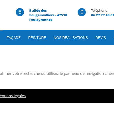
5 allée des
Téléphone


bougainvilliers - 47510
06 27 77 48 6
Foulayronnes
FAÇADE
PEINTURE
NOS REALISATIONS
DEVIS
ffiner votre recherche ou utilisez le panneau de navigation ci-de
entions légales